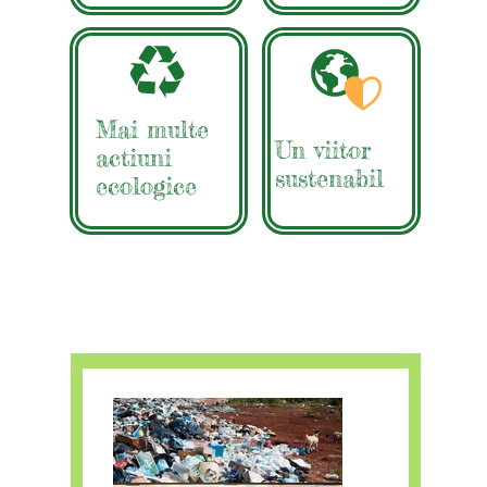
Mai multe
Un viitor
actiuni
sustenabil
ecologice