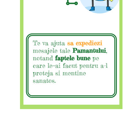
Te va ajuta
sa expediezi
mesajele tale
Pamantului
,
notand
faptele bune
pe
care le=ai facut pentru a-l
proteja si mentine
sanatos.