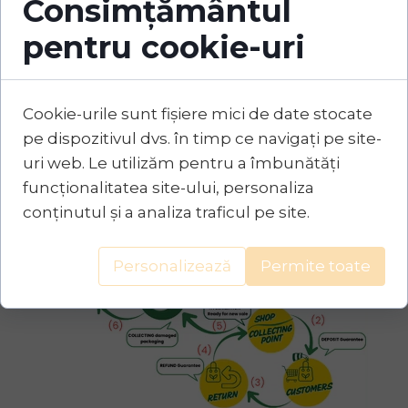
Consimțământul
pentru cookie-uri
Fii parte din schimbare!
Alatura-te initiativei
noastre pentru un viitor
Cookie-urile sunt fișiere mici de date stocate
sustenabil.
pe dispozitivul dvs. în timp ce navigați pe site-
uri web. Le utilizăm pentru a îmbunătăți
funcționalitatea site-ului, personaliza
conținutul și a analiza traficul pe site.
Personalizează
Permite toate