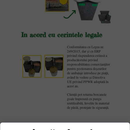
In acord cu cerintele legale
Conformitatea cu Legea nr.
249/2015, dar și cu ERP
privind răspunderea extinsă a
producătorului privind
responsabilitatea comercianților
pentru gestionarea deșeurilor
de ambalaje introduse pe piață,
având în vedere și Directiva
UE privind PPWR adoptată în
acest an.
Clienții pot returna borcanele
goale împreună cu punga
reutilizabilă, învelite în material
de pâslă, protejate în siguranță.