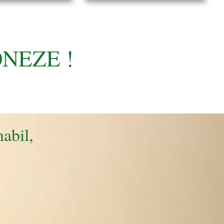
ONEZE !
nabil,