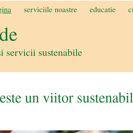
gina
serviciile noastre
educatie
c
rde
evaluare initiala
rapoarte
i servicii sustenabile
solutii si planificare
implementare
este un viitor sustenabil