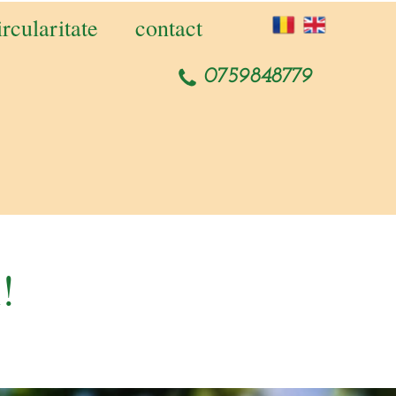
ircularitate
contact
0759848779
!