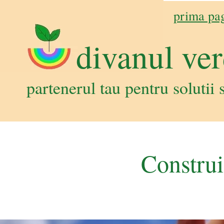
prima pa
divanul ve
partenerul tau pentru solutii s
Construi
Sustenabiliate.Consultanta Sustenabilitate