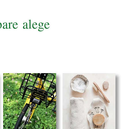
mbare
alege