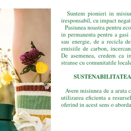
Suntem pionieri in misiu
iresponsabil, cu impact n
Pasiunea noastra pentru ecol
in permanenta pentru a gasi 
sau energie, de a recicla de
emisiile de carbon, incercan
De asemenea, credem ca impa
stranse cu comunitatile local
SUSTENABILITATEA e
Avem misiunea de a arata ca 
utilizarea eficienta a resurse
oferind in acest sens o aborda