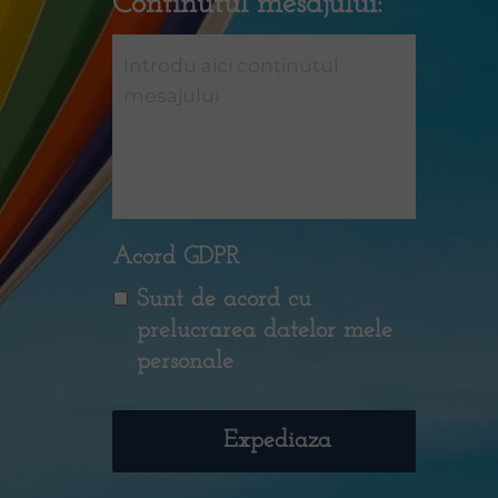
Continutul mesajului:
Acord GDPR
Sunt de acord cu
prelucrarea datelor mele
personale
Expediaza