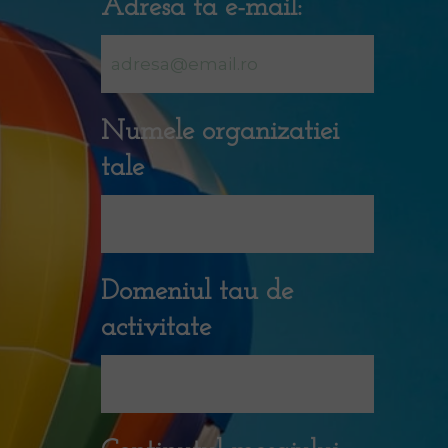
Adresa ta e-mail:
Numele organizatiei
tale
Domeniul tau de
activitate