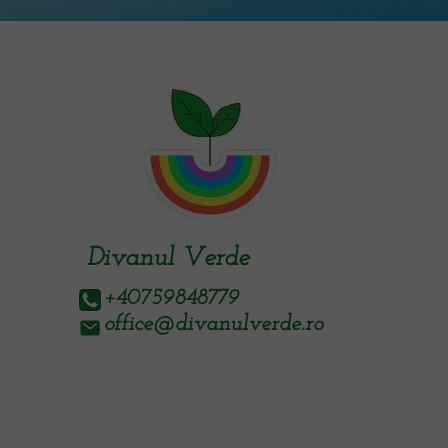
Divanul Verde
+40759848779
office@divanulverde.ro